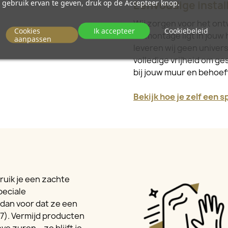
gebruik ervan te geven, druk op de Accepteer knop.
Eenvoudige install
Wij zorgen voor het ont
Cookies
Ik accepteer
Cookiebeleid
de montage ligt in jouw 
aanpassen
leveren wij geen univer
volledige vrijheid om ge
bij jouw muur en behoe
Bekijk hoe je zelf een 
ruik je een zachte
peciale
dan voor dat ze een
7). Vermijd producten