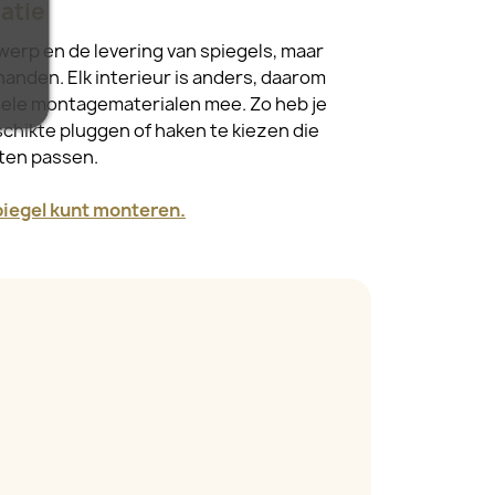
atie
werp en de levering van spiegels, maar
handen. Elk interieur is anders, daarom
sele montagematerialen mee. Zo heb je
schikte pluggen of haken te kiezen die
ften passen.
spiegel kunt monteren.