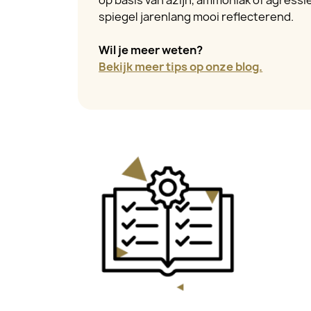
op basis van azijn, ammoniak of agressiev
spiegel jarenlang mooi reflecterend.
Wil je meer weten?
Bekijk meer tips op onze blog.