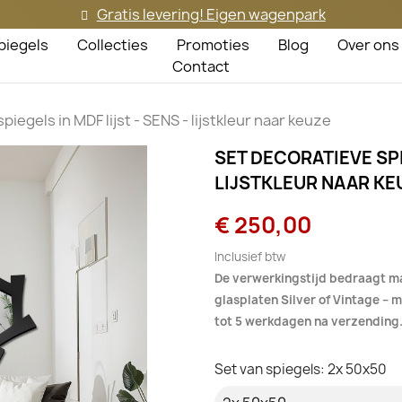
Gratis levering! Eigen wagenpark
piegels
Collecties
Promoties
Blog
Over ons
Contact
piegels in MDF lijst - SENS - lijstkleur naar keuze
SET DECORATIEVE SPIE
LIJSTKLEUR NAAR KE
€ 250,00
Inclusief btw
De verwerkingstijd bedraagt m
glasplaten Silver of Vintage –
tot 5 werkdagen na verzending
Set van spiegels: 2x 50x50