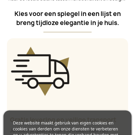
Kies voor een spiegel in een lijst en
breng tijdloze elegantie in je huis.
Gratis levering en veilige transport
Deze website maakt gebruik van eigen cookies en
cookies van derden om onze diensten te verbeteren
Je hoeft je geen zorgen te maken over het
en u advertenties te tonen die verband houden met