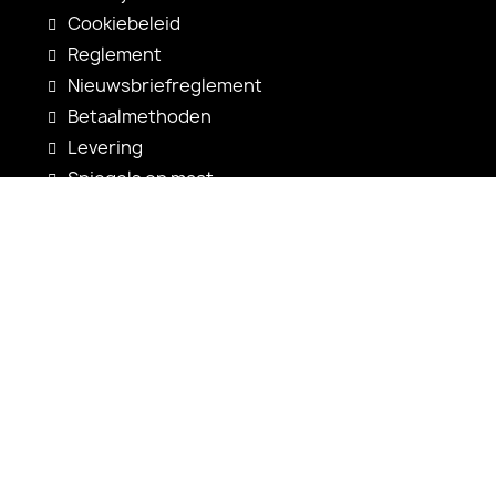
Cookiebeleid
Reglement
Nieuwsbriefreglement
Betaalmethoden
Levering
Spiegels op maat
Spiegelconfiguratie
Nieuwigheden
Gebruiksaanwijzingen
Contact
shop@alfaram.be
+33 785222585
Alfaram sp. z o.o.
ul. Prosta 14