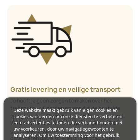
Gratis levering en veilige transport
Je hoeft je geen zorgen te maken over het
transport – wij zorgen ervoor dat de bestelde
Deze website maakt gebruik van eigen cookies en
spiegel veilig en helemaal gratis bij jou aankomt.
cookies van derden om onze diensten te verbeteren
en u advertenties te tonen die verband houden met
We beschikken over een eigen wagenpark en
uw voorkeuren, door uw navigatiegewoonten te
goed opgeleid personeel, zodat we kunnen
analyseren. Om uw toestemming voor het gebruik
garanderen dat je spiegel onbeschadigd en