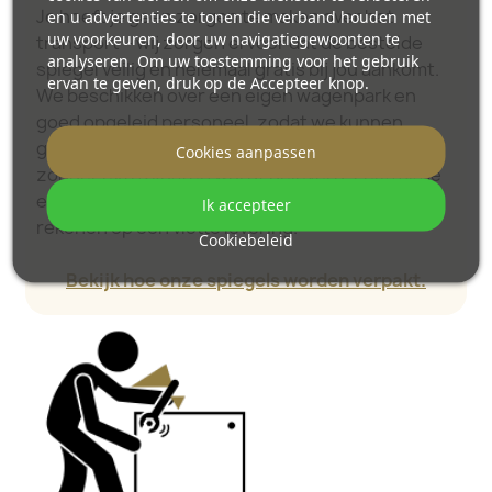
Je hoeft je geen zorgen te maken over het
en u advertenties te tonen die verband houden met
uw voorkeuren, door uw navigatiegewoonten te
transport – wij zorgen ervoor dat de bestelde
analyseren. Om uw toestemming voor het gebruik
spiegel veilig en helemaal gratis bij jou aankomt.
ervan te geven, druk op de Accepteer knop.
We beschikken over een eigen wagenpark en
goed opgeleid personeel, zodat we kunnen
garanderen dat je spiegel onbeschadigd en
Cookies aanpassen
zonder extra kosten wordt geleverd. Zelfs als je
een spiegel van groot formaat bestelt, kun je
Ik accepteer
rekenen op een vlotte levering.
Cookiebeleid
Bekijk hoe onze spiegels worden verpakt.