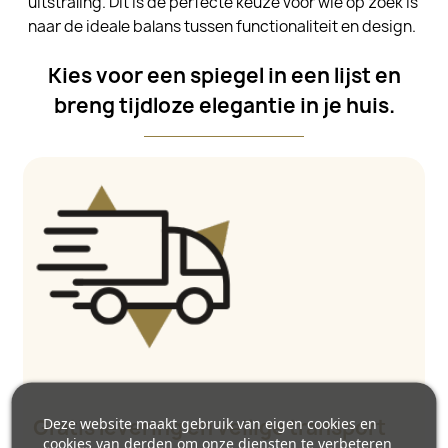
uitstraling. Dit is de perfecte keuze voor wie op zoek is
naar de ideale balans tussen functionaliteit en design.
Kies voor een spiegel in een lijst en
breng tijdloze elegantie in je huis.
Deze website maakt gebruik van eigen cookies en
Gratis levering en veilige transport
cookies van derden om onze diensten te verbeteren