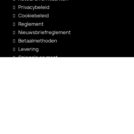
Privacybeleid
Cookiebeleid
Reglement
Nieuwsbriefreglement
Betaalmethoden
Levering
Spiegels op maat
Spiegelconfiguratie
Nieuwigheden
Gebruiksaanwijzingen
Contact
shop@alfaram.be
+33 785222585
Alfaram sp. z o.o.