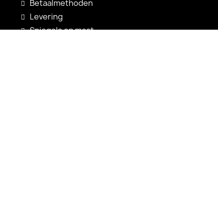
Betaalmethoden
Levering
Spiegels op maat
Spiegelconfiguratie
Nieuwigheden
Gebruiksaanwijzingen
Contact
shop@alfaram.be
+33 785222585
Alfaram sp. z o.o.
ul. Prosta 14
38-200 Jasło
Polen
VAT: PL6852352767
KRS: 0001065703