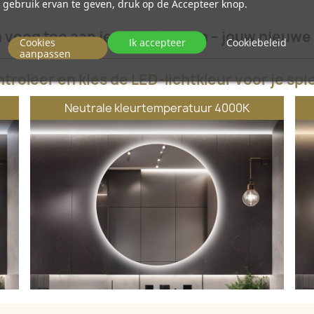
gebruik ervan te geven, druk op de Accepteer knop.
n voeg toe aan je winkelwagen – jouw nieuwe 
Cookies
Ik accepteer
Cookiebeleid
aanpassen
troleer en kies de LED-lichtkleur voor je spi
Neutrale kleurtemperatuur 4000K