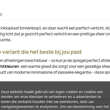
R
inloopkast binnenloopt, en daar wacht een perfect verlicht, stij
 licht dat je gezicht perfect verlicht en een prettige sfeer cr
ruimte..
e variant die het beste bij jou past
n en afmetingen beschikbaar – zo kun je de spiegel perfect afs
ichtkleuren
: een warme gloed die zorgt voor een gezellige sfeer,
udt van moderne minimalisme of klassieke elegantie – deze sp
uwen
Deze website maakt gebruik van eigen cookies en cookies van
derden om onze diensten te verbeteren en u advertenties te
ste materialen
en degelijke afwerking – zo gaat hij jarenlang 
tonen die verband houden met uw voorkeuren, door uw
prachtige uitstraling behoudt, ongeacht de tand des tijds. Het i
navigatiegewoonten te analyseren. Om uw toestemming voor het