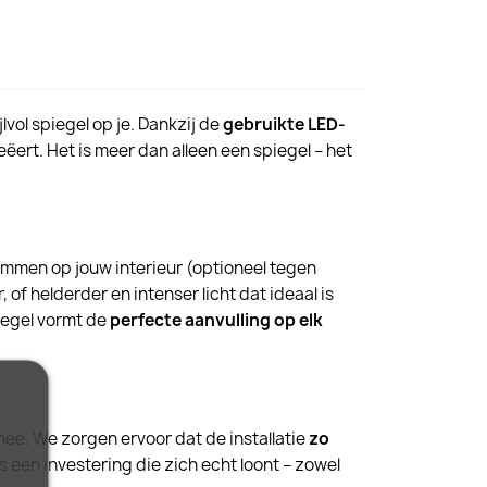
lvol spiegel op je. Dankzij de
gebruikte LED-
eëert. Het is meer dan alleen een spiegel – het
temmen op jouw interieur (optioneel tegen
 of helderder en intenser licht dat ideaal is
iegel vormt de
perfecte aanvulling op elk
mee. We zorgen ervoor dat de installatie
zo
s een investering die zich echt loont – zowel