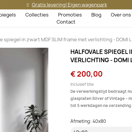
Gratis levering! Eigen wagenpark
piegels
Collecties
Promoties
Blog
Over ons
Contact
le spiegel in zwart MDF SLIM frame met verlichting - DOMI 
HALFOVALE SPIEGEL 
VERLICHTING - DOMI 
€ 200,00
Inclusief btw
De verwerkingstijd bedraagt m
glasplaten Silver of Vintage –
tot 5 werkdagen na verzending
Afmeting: 40x80