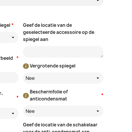
iegel
*
Geef de locatie van de
geselecteerde accessoire op de
spiegel aan
rbeeld
*
Vergrotende spiegel
Nee
Beschermfolie of
F-
*
*
anticondensmat
Nee
Geef de locatie van de schakelaar
voor de anti-condensmat aan.