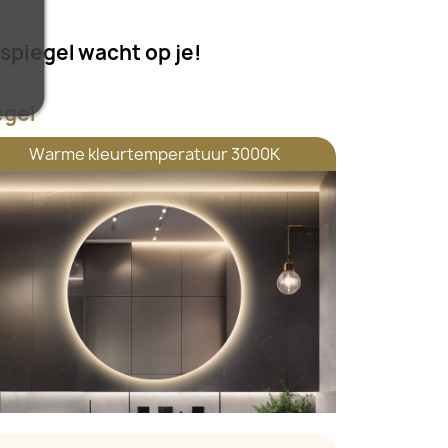
spiegel wacht op je!
egel
Warme kleurtemperatuur 3000K