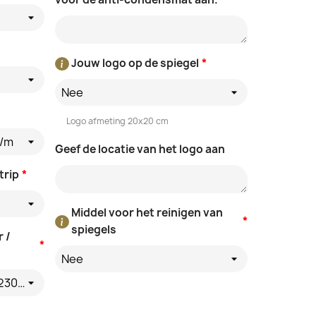
Jouw logo op de spiegel
*
Nee
Logo afmeting 20x20 cm
d/m
Geef de locatie van het logo aan
trip
*
Middel voor het reinigen van
*
spiegels
 /
*
Nee
Nee - rechtstreeks op de 230V kabel