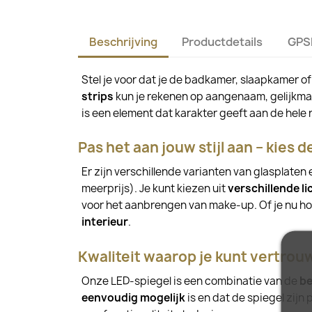
Beschrijving
Productdetails
GPS
Stel je voor dat je de badkamer, slaapkamer of 
strips
kun je rekenen op aangenaam, gelijkmatig
is een element dat karakter geeft aan de hele 
Pas het aan jouw stijl aan – kies d
Er zijn verschillende varianten van glasplate
meerprijs). Je kunt kiezen uit
verschillende l
voor het aanbrengen van make-up. Of je nu ho
interieur
.
Kwaliteit waarop je kunt vertro
Onze LED-spiegel is een combinatie van de
be
eenvoudig mogelijk
is en dat de spiegel zijn 