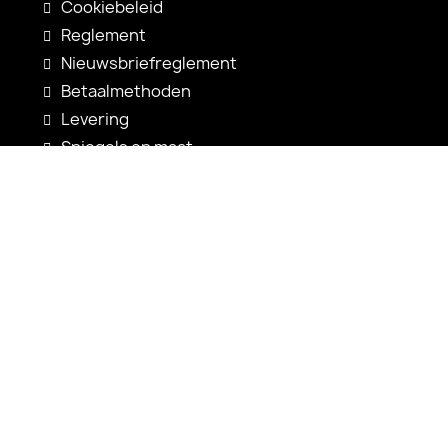
Cookiebeleid
Reglement
Nieuwsbriefreglement
Betaalmethoden
Levering
Spiegels op maat
Spiegelconfiguratie
Nieuwigheden
Gebruiksaanwijzingen
Contact
shop@alfaram.be
+33 785222585
Alfaram sp. z o.o.
ul. Prosta 14
38-200 Jasło