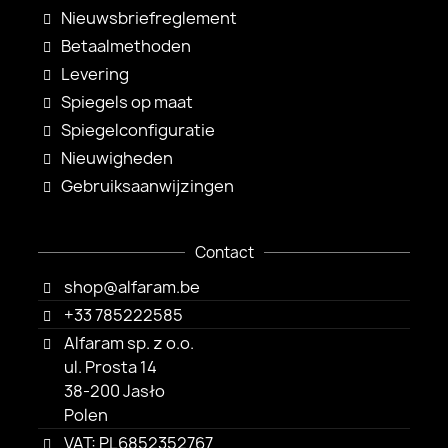
Nieuwsbriefreglement
Betaalmethoden
Levering
Spiegels op maat
Spiegelconfiguratie
Nieuwigheden
Gebruiksaanwijzingen
Contact
shop@alfaram.be
+33 785222585
Alfaram sp. z o.o.
ul. Prosta 14
38-200 Jasło
Polen
VAT: PL6852352767