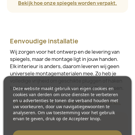
Bekijk hoe onze spiegels worden verpakt.
Eenvoudige installatie
Wij zorgen voor het ontwerp en de levering van
spiegels, maar de montage ligt in jouw handen.
Elk interieur is anders, daarom leveren wij geen
universele montagematerialen mee. Zo heb je
volledige vrijheid om geschikte pluggen of haken
te kiezen die bij jouw muur en behoeften passen.
Deze website maakt gebruik van eigen cookies en
cookies van derden om onze diensten te verbeteren
en u advertenties te tonen die verband houden met
Bekijk hoe je zelf een spiegel kunt monteren.
uw voorkeuren, door uw navigatiegewoonten te
analyseren. Om uw toestemming voor het gebruik
ervan te geven, druk op de Accepteer knop.