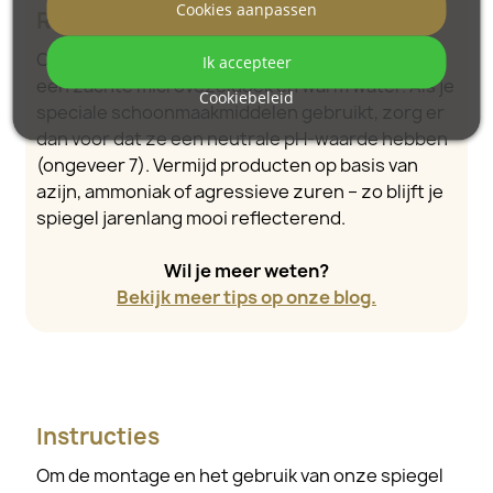
Cookies aanpassen
Reiniging en onderhoud
Om de perfecte glans te behouden, gebruik je
Ik accepteer
een zachte microvezeldoek en warm water. Als je
Cookiebeleid
speciale schoonmaakmiddelen gebruikt, zorg er
dan voor dat ze een neutrale pH-waarde hebben
(ongeveer 7). Vermijd producten op basis van
azijn, ammoniak of agressieve zuren – zo blijft je
spiegel jarenlang mooi reflecterend.
Wil je meer weten?
Bekijk meer tips op onze blog.
Instructies
Om de montage en het gebruik van onze spiegel