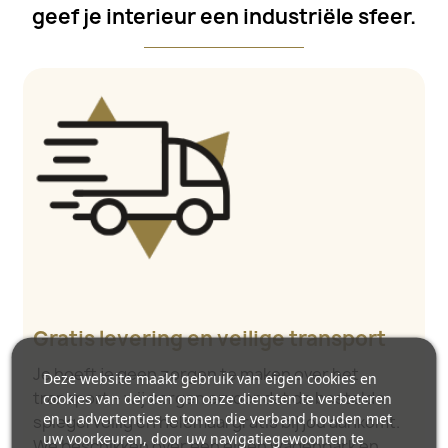
geef je interieur een industriële sfeer.
Gratis levering en veilige transport
Je hoeft je geen zorgen te maken over het
Deze website maakt gebruik van eigen cookies en
transport – wij zorgen ervoor dat de bestelde
cookies van derden om onze diensten te verbeteren
en u advertenties te tonen die verband houden met
spiegel veilig en helemaal gratis bij jou aankomt.
uw voorkeuren, door uw navigatiegewoonten te
We beschikken over een eigen wagenpark en