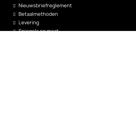
Nieuwsbriefreglement
Betaalmethoden
Levering
Spiegels op maat
Spiegelconfiguratie
Nieuwigheden
Gebruiksaanwijzingen
Contact
shop@alfaram.be
+33 785222585
Alfaram sp. z o.o.
ul. Prosta 14
38-200 Jasło
Polen
VAT: PL6852352767