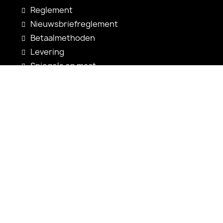
Reglement
Nieuwsbriefreglement
Betaalmethoden
Levering
Spiegels op maat
Spiegelconfiguratie
Nieuwigheden
Gebruiksaanwijzingen
Contact
shop@alfaram.be
+33 785222585
Alfaram sp. z o.o.
ul. Prosta 14
38-200 Jasło
Polen