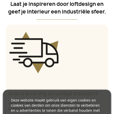
Laat je inspireren door loftdesign en
geef je interieur een industriële sfeer.
Gratis levering en veilige transport
Deze website maakt gebruik van eigen cookies en
Je hoeft je geen zorgen te maken over het
cookies van derden om onze diensten te verbeteren
transport – wij zorgen ervoor dat de bestelde
en u advertenties te tonen die verband houden met