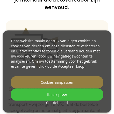
eenvoud.
Deze website maakt gebruik van eigen cookies en
cookies van derden om onze diensten te verbeteren
en u advertenties te tonen die verband houden met
uw voorkeuren, door uw navigatiegewoonten te
analyseren. Om uw toestemming voor het gebruik
ervan te geven, druk op de Accepteer knop.
Cookies aanpassen
Gratis levering en veilige transport
Ik accepteer
Je hoeft je geen zorgen te maken over het
Cookiebeleid
transport – wij zorgen ervoor dat de bestelde
spiegel veilig en helemaal gratis bij jou aankomt.