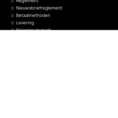
Reglement
Nieuwsbriefreglement
Betaalmethoden
Levering
Spiegels op maat
Spiegelconfiguratie
Nieuwigheden
Gebruiksaanwijzingen
Contact
shop@alfaram.be
+33 785222585
Alfaram sp. z o.o.
ul. Prosta 14
38-200 Jasło
Polen