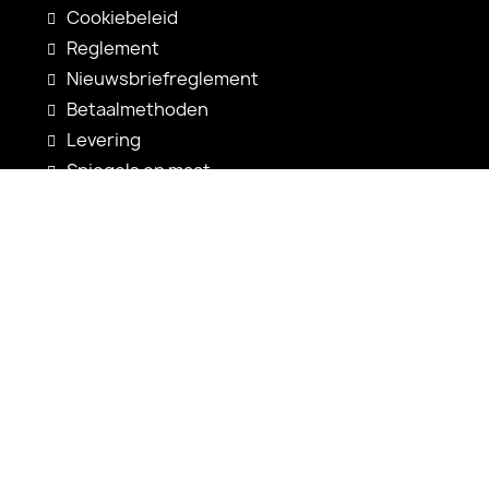
Cookiebeleid
Reglement
Nieuwsbriefreglement
Betaalmethoden
Levering
Spiegels op maat
Spiegelconfiguratie
Nieuwigheden
Gebruiksaanwijzingen
Contact
shop@alfaram.be
+33 785222585
Alfaram sp. z o.o.
ul. Prosta 14
38-200 Jasło