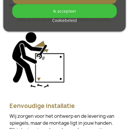
rekenen op een vlotte levering.
Ik accepteer
Bekijk hoe onze spiegels worden verpakt.
Cookiebeleid
Eenvoudige installatie
Wij zorgen voor het ontwerp en de levering van
spiegels, maar de montage ligt in jouw handen.