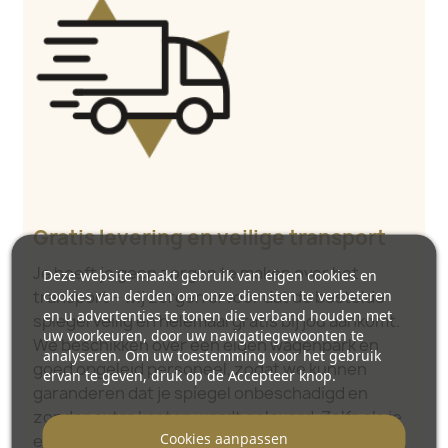
Gratis levering en veilige transport
Je hoeft je geen zorgen te maken over het
Deze website maakt gebruik van eigen cookies en
cookies van derden om onze diensten te verbeteren
transport – wij zorgen ervoor dat de bestelde
en u advertenties te tonen die verband houden met
spiegel veilig en helemaal gratis bij jou aankomt.
uw voorkeuren, door uw navigatiegewoonten te
We beschikken over een eigen wagenpark en
analyseren. Om uw toestemming voor het gebruik
goed opgeleid personeel, zodat we kunnen
ervan te geven, druk op de Accepteer knop.
garanderen dat je spiegel onbeschadigd en
zonder extra kosten wordt geleverd. Zelfs als je
Cookies aanpassen
een spiegel van groot formaat bestelt, kun je