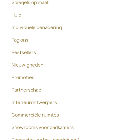
Spiegels op maat
Hulp
Individuele benadering
Tag ons
Bestsellers
Nieuwigheden
Promoties
Partnerschap
Interieurontwerpers
Commerciële ruimtes
Showrooms voor badkamers