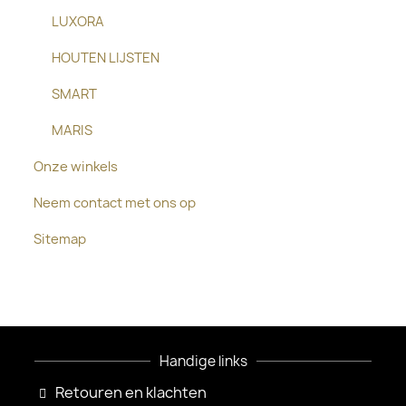
LUXORA
HOUTEN LIJSTEN
SMART
MARIS
Onze winkels
Neem contact met ons op
Sitemap
Handige links
Retouren en klachten