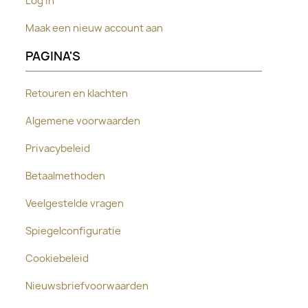
Log in
Maak een nieuw account aan
PAGINA'S
Retouren en klachten
Algemene voorwaarden
Privacybeleid
Betaalmethoden
Veelgestelde vragen
Spiegelconfiguratie
Cookiebeleid
Nieuwsbriefvoorwaarden