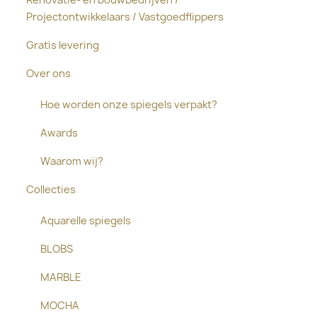
Renovatie- en bouwbedrijven /
Projectontwikkelaars / Vastgoedflippers
Gratis levering
Over ons
Hoe worden onze spiegels verpakt?
Awards
Waarom wij?
Collecties
Aquarelle spiegels
BLOBS
MARBLE
MOCHA