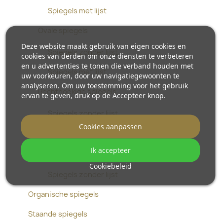
Spiegels met lijst
Ovale spiegels
Deze website maakt gebruik van eigen cookies en
Spiegels zonder lijst
cookies van derden om onze diensten te verbeteren
en u advertenties te tonen die verband houden met
Spiegels met lijst
uw voorkeuren, door uw navigatiegewoonten te
analyseren. Om uw toestemming voor het gebruik
Rechthoekige spiegels
ervan te geven, druk op de Accepteer knop.
Spiegels zonder lijst
Cookies aanpassen
Spiegels met lijst
Ik accepteer
Spiegels op de zolder
Cookiebeleid
Spiegels zonder lijst
Organische spiegels
Staande spiegels