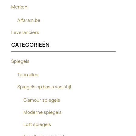
Merken
Alfaram.be
Leveranciers
CATEGORIEËN
Spiegels
Toon alles
Spiegels op basis van stijl
Glamour spiegels
Moderne spiegels
Loft spiegels