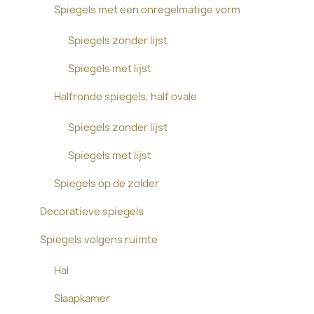
Spiegels met een onregelmatige vorm
Spiegels zonder lijst
Spiegels met lijst
Halfronde spiegels, half ovale
Spiegels zonder lijst
Spiegels met lijst
Spiegels op de zolder
Decoratieve spiegels
Spiegels volgens ruimte
Hal
Slaapkamer