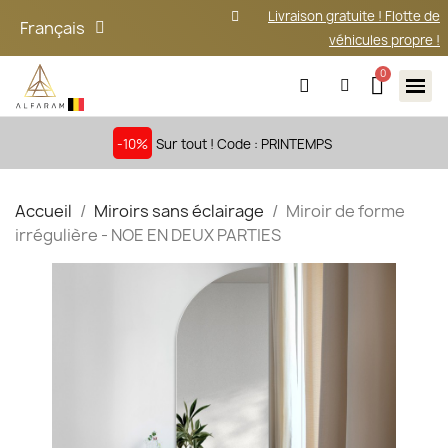
Livraison gratuite ! Flotte de
Français
véhicules propre !
-10%
Sur tout ! Code : PRINTEMPS
Accueil
Miroirs sans éclairage
Miroir de forme
irrégulière - NOE EN DEUX PARTIES