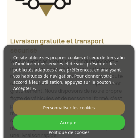
Livraison gratuite et transport
sécurisé
Ce site utilise ses propres cookies et ceux de tiers afin
Vous n’avez pas à vous soucier du transport –
d'améliorer nos services et de vous présenter des
nous nous occupons de faire en sorte que le
publicités adaptées à vos préférences, en analysant
miroir que vous avez commandé arrive en toute
vos habitudes de navigation. Pour donner votre
accord à leur utilisation, appuyez sur le bouton «
sécurité entre vos mains, et ce, complètement
Accepter ».
gratuitement. Nous disposons de notre propre
flotte de véhicules et de personnel formé, c’est
pourquoi nous pouvons vous garantir que le
Personnaliser les cookies
miroir arrivera en parfait état, sans frais
supplémentaires. Même si vous commandez un
Accepter
miroir de grande taille, vous pouvez compter sur
Politique de cookies
une livraison rapide.