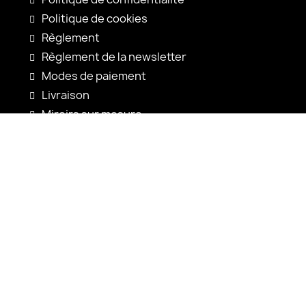
Politique de cookies
Règlement
Règlement de la newsletter
Modes de paiement
Livraison
Miroirs sur mesure
Configuration du miroir
Nouveautés
Notices d'utilisation
Contact
shop@alfaram.be
+33 785222585
Alfaram sp. z o.o.
ul. Prosta 14