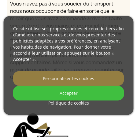
Vous n’avez pas à vous soucier du transport –
nous nous occupons de faire en sorte que le
miroir que vous avez commandé arrive en toute
sécurité entre vos mains, et ce, complètement
Ce site utilise ses propres cookies et ceux de tiers afin
gratuitement. Nous disposons de notre propre
d'améliorer nos services et de vous présenter des
flotte de véhicules et de personnel formé, c’est
publicités adaptées à vos préférences, en analysant
vos habitudes de navigation. Pour donner votre
pourquoi nous pouvons vous garantir que le
accord à leur utilisation, appuyez sur le bouton «
miroir arrivera en parfait état, sans frais
Accepter ».
supplémentaires. Même si vous commandez un
miroir de grande taille, vous pouvez compter sur
une livraison rapide.
Personnaliser les cookies
Découvrez comment nous emballons nos
Accepter
miroirs.
Politique de cookies