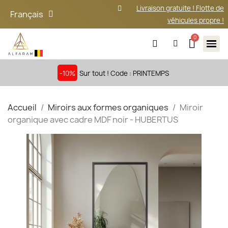
Livraison gratuite ! Flotte de
Français
véhicules propre !
-10%
Sur tout ! Code : PRINTEMPS
Accueil
Miroirs aux formes organiques
Miroir
organique avec cadre MDF noir - HUBERTUS