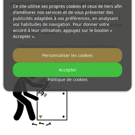
pourquoi nous pouvons vous garantir que le
Ce site utilise ses propres cookies et ceux de tiers afin
miroir arrivera en parfait état, sans frais
d'améliorer nos services et de vous présenter des
supplémentaires. Même si vous commandez un
publicités adaptées à vos préférences, en analysant
vos habitudes de navigation. Pour donner votre
miroir de grande taille, vous pouvez compter sur
accord à leur utilisation, appuyez sur le bouton «
une livraison rapide.
Accepter ».
Découvrez comment nous emballons nos
miroirs.
Personnaliser les cookies
Accepter
Politique de cookies