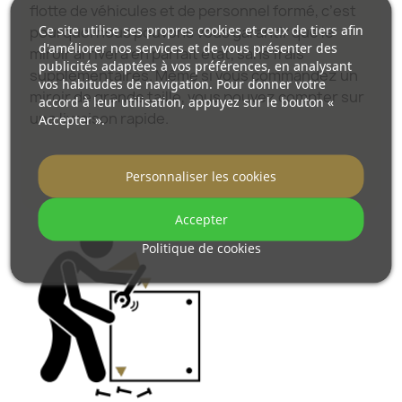
flotte de véhicules et de personnel formé, c’est
Ce site utilise ses propres cookies et ceux de tiers afin
pourquoi nous pouvons vous garantir que le
d'améliorer nos services et de vous présenter des
miroir arrivera en parfait état, sans frais
publicités adaptées à vos préférences, en analysant
supplémentaires. Même si vous commandez un
vos habitudes de navigation. Pour donner votre
miroir de grande taille, vous pouvez compter sur
accord à leur utilisation, appuyez sur le bouton «
une livraison rapide.
Accepter ».
Découvrez comment nous emballons nos
Personnaliser les cookies
miroirs.
Accepter
Politique de cookies