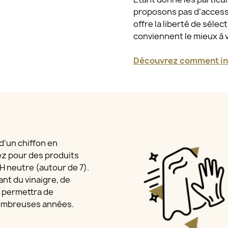
proposons pas d’access
offre la liberté de sélec
conviennent le mieux à 
Découvrez comment ins
 d’un chiffon en
ez pour des produits
 pH neutre (autour de 7).
nt du vinaigre, de
a permettra de
nombreuses années.