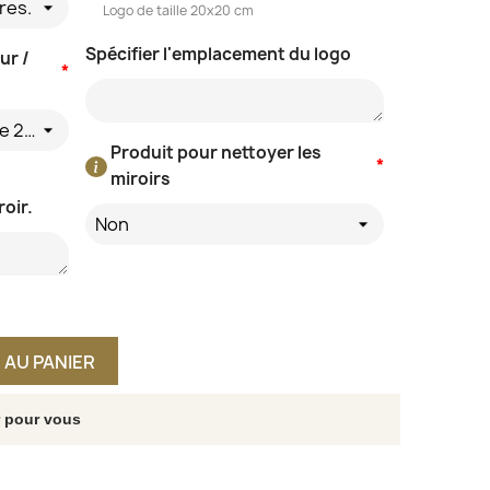
res.
Logo de taille 20x20 cm
Spécifier l'emplacement du logo
ur /
*
Non - directement au câble 230V
Produit pour nettoyer les
*
miroirs
roir.
Non
 AU PANIER
r pour vous