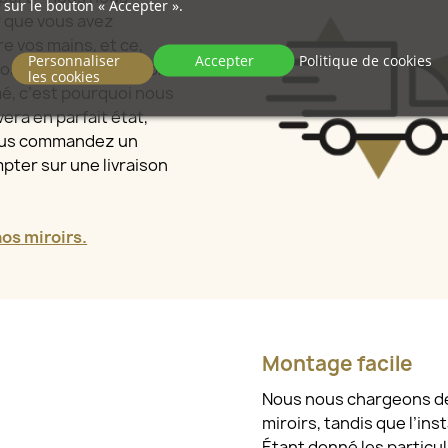
sur le bouton « Accepter ».
r que vous avez
e vos mains, et ce,
Personnaliser
Accepter
Politique de cookies
osons de notre propre
les cookies
mé, c’est pourquoi nous
era en parfait état,
vous commandez un
pter sur une livraison
s miroirs.
Montage facile
Nous nous chargeons de l
miroirs, tandis que l’ins
Étant donné les particu