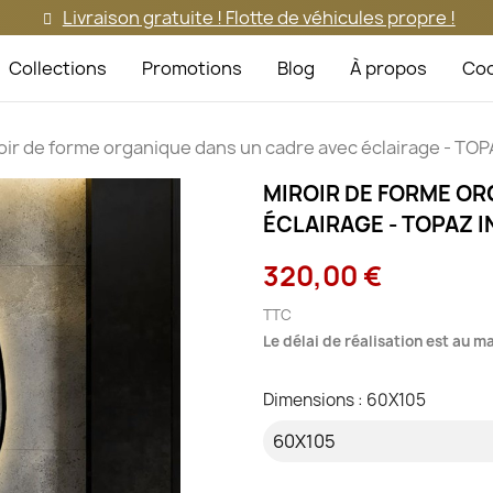
Livraison gratuite ! Flotte de véhicules propre !
Collections
Promotions
Blog
À propos
Coo
oir de forme organique dans un cadre avec éclairage - TO
MIROIR DE FORME OR
ÉCLAIRAGE - TOPAZ I
320,00 €
TTC
Le délai de réalisation est au 
Dimensions : 60X105