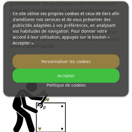
gratuitement. Nous disposons de notre propre
flotte de véhicules et de personnel formé, c’est
Ce site utilise ses propres cookies et ceux de tiers afin
pourquoi nous pouvons vous garantir que le
d'améliorer nos services et de vous présenter des
miroir arrivera en parfait état, sans frais
publicités adaptées à vos préférences, en analysant
vos habitudes de navigation. Pour donner votre
supplémentaires. Même si vous commandez un
accord à leur utilisation, appuyez sur le bouton «
miroir de grande taille, vous pouvez compter sur
Accepter ».
une livraison rapide.
Découvrez comment nous emballons nos
Personnaliser les cookies
miroirs.
Accepter
Politique de cookies