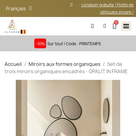
Livraison gratuite ! Flotte de
Français
véhicules propre !
-10%
Sur tout ! Code : PRINTEMPS
Accueil
Miroirs aux formes organiques
Set de
trois miroirs organiques encadrés - OPALIT IN FRAME