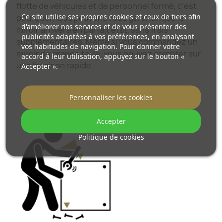
flotte de véhicules et de personnel formé, c’est
Ce site utilise ses propres cookies et ceux de tiers afin
pourquoi nous pouvons vous garantir que le
d'améliorer nos services et de vous présenter des
miroir arrivera en parfait état, sans frais
publicités adaptées à vos préférences, en analysant
supplémentaires. Même si vous commandez un
vos habitudes de navigation. Pour donner votre
miroir de grande taille, vous pouvez compter sur
accord à leur utilisation, appuyez sur le bouton «
une livraison rapide.
Accepter ».
Découvrez comment nous emballons nos
Personnaliser les cookies
miroirs.
Accepter
Politique de cookies