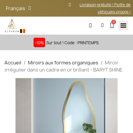
Livraison gratuite ! Flotte de
Français
véhicules propre !
-10%
Sur tout ! Code : PRINTEMPS
Accueil
Miroirs aux formes organiques
Miroir
irrégulier dans un cadre en or brillant - BARYT SHINE