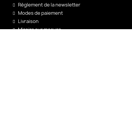
Règlement de la newsletter
Modes de paiement
Livraison
Miroirs sur mesure
Configuration du miroir
Nouveautés
Notices d'utilisation
Contact
shop@alfaram.be
+33 785222585
Alfaram sp. z o.o.
ul. Prosta 14
38-200 Jasło
Pologne
VAT: PL6852352767