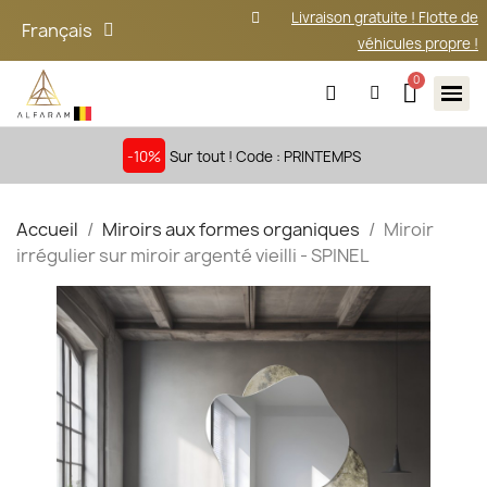
Livraison gratuite ! Flotte de
Français
véhicules propre !
-10%
Sur tout ! Code : PRINTEMPS
Accueil
Miroirs aux formes organiques
Miroir
irrégulier sur miroir argenté vieilli - SPINEL