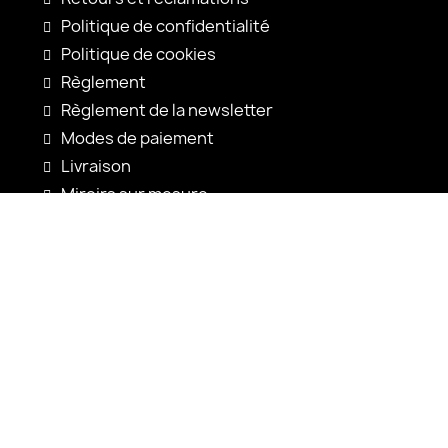
Politique de confidentialité
Politique de cookies
Règlement
Règlement de la newsletter
Modes de paiement
Livraison
Miroirs sur mesure
Configuration du miroir
Nouveautés
Notices d'utilisation
Contact
shop@alfaram.be
+33 785222585
Alfaram sp. z o.o.