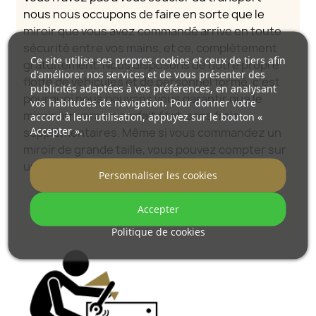
nous nous occupons de faire en sorte que le
miroir que vous avez commandé arrive en toute
sécurité entre vos mains, et ce, complètement
Ce site utilise ses propres cookies et ceux de tiers afin
gratuitement. Nous disposons de notre propre
d'améliorer nos services et de vous présenter des
flotte de véhicules et de personnel formé, c’est
publicités adaptées à vos préférences, en analysant
pourquoi nous pouvons vous garantir que le
vos habitudes de navigation. Pour donner votre
miroir arrivera en parfait état, sans frais
accord à leur utilisation, appuyez sur le bouton «
Accepter ».
supplémentaires. Même si vous commandez un
miroir de grande taille, vous pouvez compter sur
une livraison rapide.
Personnaliser les cookies
Découvrez comment nous emballons nos
Accepter
miroirs.
Politique de cookies