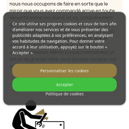
nous nous occupons de faire en sorte que le
miroir que vous avez commandé arrive en toute
sécurité entre vos mains, et ce, complètement
Ce site utilise ses propres cookies et ceux de tiers afin
gratuitement. Nous disposons de notre propre
d'améliorer nos services et de vous présenter des
flotte de véhicules et de personnel formé, c’est
publicités adaptées à vos préférences, en analysant
pourquoi nous pouvons vous garantir que le
vos habitudes de navigation. Pour donner votre
miroir arrivera en parfait état, sans frais
accord à leur utilisation, appuyez sur le bouton «
supplémentaires. Même si vous commandez un
Accepter ».
miroir de grande taille, vous pouvez compter sur
une livraison rapide.
Personnaliser les cookies
Découvrez comment nous emballons nos
Accepter
miroirs.
Politique de cookies