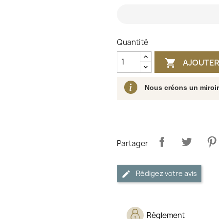
Quantité
AJOUTER

Nous créons un miroi
Partager
Rédigez votre avis
Règlement