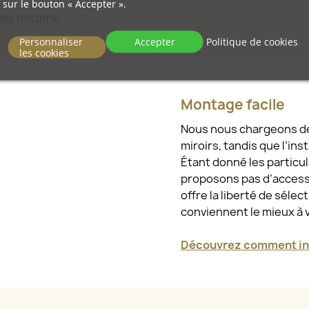
sur le bouton « Accepter ».
s miroirs.
Personnaliser
Accepter
Politique de cookies
les cookies
Montage facile
Nous nous chargeons de l
miroirs, tandis que l’ins
Étant donné les particu
proposons pas d’access
offre la liberté de sélec
conviennent le mieux à 
Découvrez comment ins