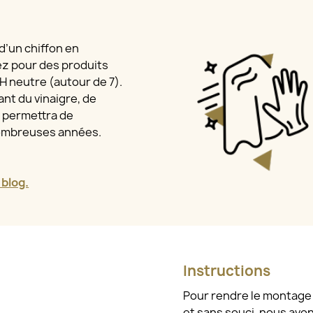
 d’un chiffon en
ez pour des produits
 pH neutre (autour de 7).
nt du vinaigre, de
a permettra de
nombreuses années.
 blog.
Instructions
Pour rendre le montage e
et sans souci, nous avo