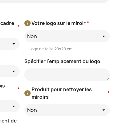
 cadre
Votre logo sur le miroir
*
*
Non
Logo de taille 20x20 cm
Spécifier l'emplacement du logo
pis
*
Produit pour nettoyer les
*
miroirs
Non
ment de