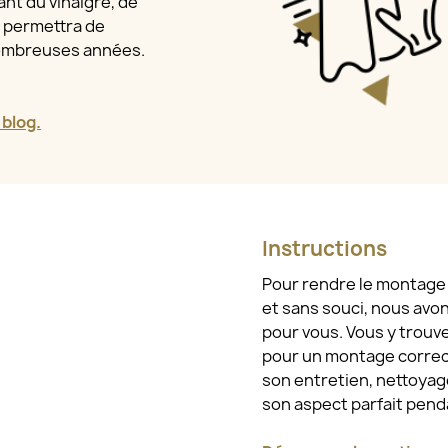
nt du vinaigre, de
a permettra de
nombreuses années.
 blog.
Instructions
Pour rendre le montage e
et sans souci, nous avo
pour vous. Vous y trouv
pour un montage correct
son entretien, nettoyage
son aspect parfait pen