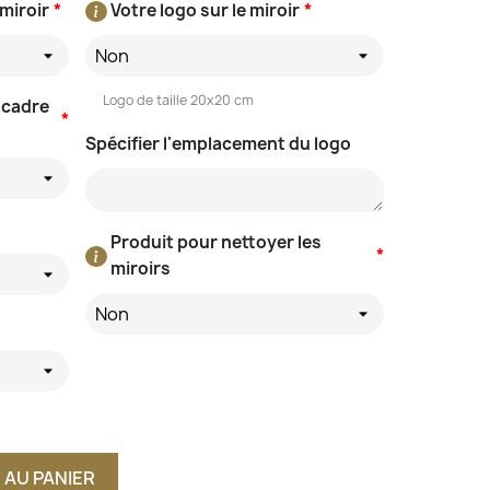
 miroir
*
Votre logo sur le miroir
*
Non
Logo de taille 20x20 cm
 cadre
*
Spécifier l'emplacement du logo
Produit pour nettoyer les
*
miroirs
Non
 AU PANIER