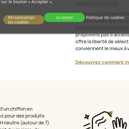
sur le bouton « Accepter ».
Montage facile
Nous nous chargeons de l
Personnaliser
Accepter
Politique de cookies
miroirs, tandis que l’ins
les cookies
Étant donné les particu
proposons pas d’access
offre la liberté de sélec
conviennent le mieux à 
Découvrez comment ins
 d’un chiffon en
ez pour des produits
 pH neutre (autour de 7).