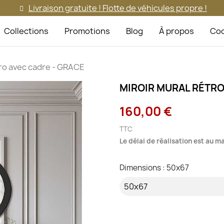
Livraison gratuite ! Flotte de véhicules propre !
Collections
Promotions
Blog
À propos
Coo
tro avec cadre - GRACE
MIROIR MURAL RÉTRO
160,00 €
TTC
Le délai de réalisation est au 
Dimensions : 50x67