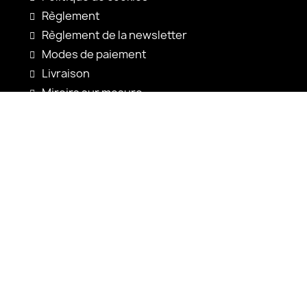
Règlement
Règlement de la newsletter
Modes de paiement
Livraison
Miroirs sur mesure
Configuration du miroir
Nouveautés
Notices d'utilisation
Contact
shop@alfaram.be
+33 785222585
Alfaram sp. z o.o.
ul. Prosta 14
38-200 Jasło