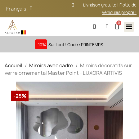
Livraison gratuite ! Flotte de
Français
véhicules propre !
-10%
Sur tout ! Code : PRINTEMPS
Accueil
Miroirs avec cadre
Miroirs décoratifs sur
verre ornemental Master Point - LUXORA ARTIVIS
-25%