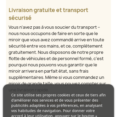
Livraison gratuite et transport
sécurisé
Vous n’avez pas à vous soucier du transport –
nous nous occupons de faire en sorte que le
miroir que vous avez commandé arrive en toute
sécurité entre vos mains, et ce, complètement
gratuitement. Nous disposons de notre propre
flotte de véhicules et de personnel formé, c’est
pourquoi nous pouvons vous garantir que le
miroir arrivera en parfait état, sans frais
supplémentaires. Même si vous commandez un
miroir de grande taille, vous pouvez compter sur
une livraison rapide.
Ce site utilise ses propres cookies et ceux de tiers afin
d'améliorer nos services et de vous présenter des
Découvrez comment nous emballons nos
publicités adaptées à vos préférences, en analysant
miroirs.
vos habitudes de navigation. Pour donner votre
accord à leur utilisation, appuyez sur le bouton «