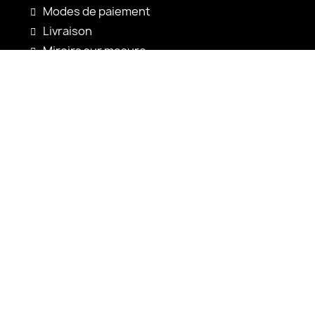
Modes de paiement
Livraison
Miroirs sur mesure
Configuration du miroir
Nouveautés
Notices d'utilisation
Contact
shop@alfaram.be
+33 785222585
Alfaram sp. z o.o.
ul. Prosta 14
38-200 Jasło
Pologne
VAT: PL6852352767
KRS: 0001065703