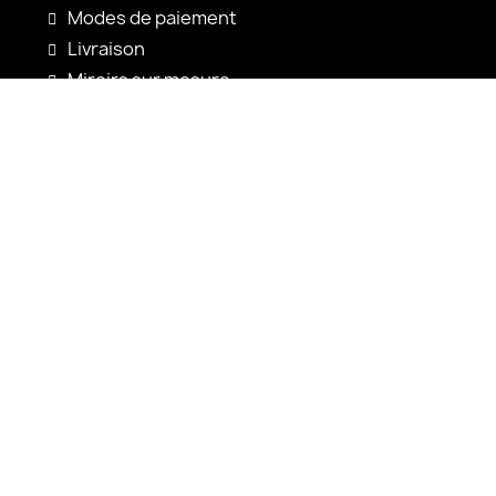
Modes de paiement
Livraison
Miroirs sur mesure
Configuration du miroir
Nouveautés
Notices d'utilisation
Contact
shop@alfaram.be
+33 785222585
Alfaram sp. z o.o.
ul. Prosta 14
38-200 Jasło
Pologne
VAT: PL6852352767
KRS: 0001065703