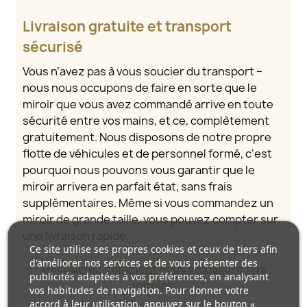
Livraison gratuite et transport
sécurisé
Vous n’avez pas à vous soucier du transport –
nous nous occupons de faire en sorte que le
miroir que vous avez commandé arrive en toute
sécurité entre vos mains, et ce, complètement
gratuitement. Nous disposons de notre propre
flotte de véhicules et de personnel formé, c’est
pourquoi nous pouvons vous garantir que le
miroir arrivera en parfait état, sans frais
supplémentaires. Même si vous commandez un
miroir de grande taille, vous pouvez compter sur
une livraison rapide.
Ce site utilise ses propres cookies et ceux de tiers afin
d'améliorer nos services et de vous présenter des
Découvrez comment nous emballons nos
publicités adaptées à vos préférences, en analysant
miroirs.
vos habitudes de navigation. Pour donner votre
accord à leur utilisation, appuyez sur le bouton «