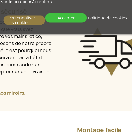
sur le bouton « Accepter ».
t sécurisé
Personnaliser
Accepter
Politique de cookies
sport – nous nous
les cookies
r que vous avez
e vos mains, et ce,
osons de notre propre
mé, c’est pourquoi nous
era en parfait état,
vous commandez un
pter sur une livraison
s miroirs.
Montage facile