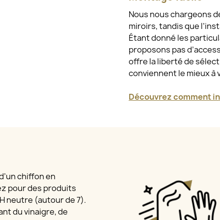
Nous nous chargeons de l
miroirs, tandis que l’ins
Étant donné les particu
proposons pas d’access
offre la liberté de sélec
conviennent le mieux à 
Découvrez comment ins
 d’un chiffon en
ez pour des produits
 pH neutre (autour de 7).
nt du vinaigre, de