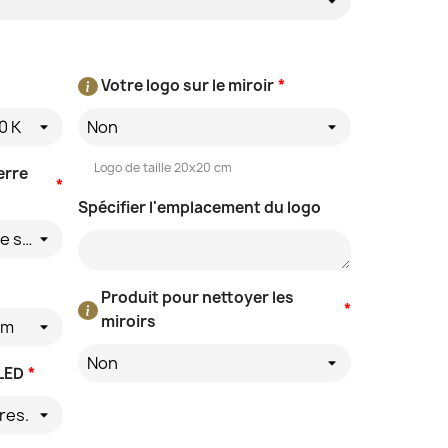
Votre logo sur le miroir
*
0 K
Non
Logo de taille 20x20 cm
erre
*
Spécifier l'emplacement du logo
Absence de couleur - verre semi-transparent
Produit pour nettoyer les
*
miroirs
/m
Non
 LED
*
res.