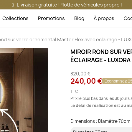
Livraison gratuite ! Flotte de véhicules propre !
Collections
Promotions
Blog
À propos
Coo
rond sur verre ornemental Master Flex avec éclairage - L
MIROIR ROND SUR VE
ÉCLAIRAGE - LUXORA
320,00 €
240,00 €
Économisez 2
TTC
Prix le plus bas dans les 30 jours
Le délai de réalisation est au 
Dimensions : Diamètre 70cm