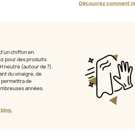
Découvrez comment ins
 d’un chiffon en
ez pour des produits
 pH neutre (autour de 7).
nt du vinaigre, de
a permettra de
nombreuses années.
 blog.