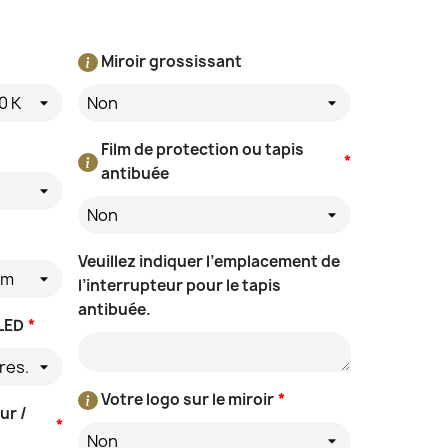
Miroir grossissant
0 K
Non
Film de protection ou tapis
*
antibuée
Non
Veuillez indiquer l’emplacement de
/m
l’interrupteur pour le tapis
antibuée.
 LED
*
res.
Votre logo sur le miroir
*
ur /
*
Non