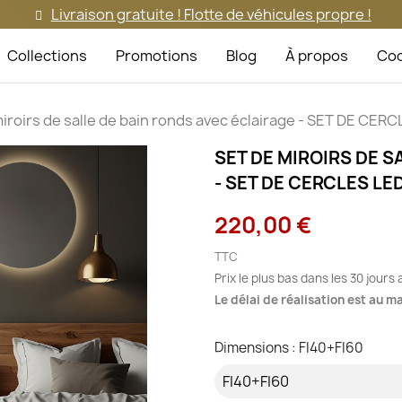
Livraison gratuite ! Flotte de véhicules propre !
Collections
Promotions
Blog
À propos
Coo
iroirs de salle de bain ronds avec éclairage - SET DE CER
SET DE MIROIRS DE S
- SET DE CERCLES LE
220,00 €
TTC
Prix le plus bas dans les 30 jours
Le délai de réalisation est au 
Dimensions : FI40+FI60