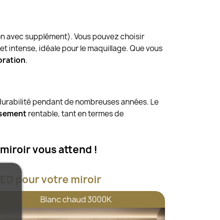
ion avec supplément). Vous pouvez choisir
t intense, idéale pour le maquillage. Que vous
oration
.
r durabilité pendant de nombreuses années. Le
ssement
rentable, tant en termes de
miroir vous attend !
ED pour votre miroir
Blanc chaud 3000K