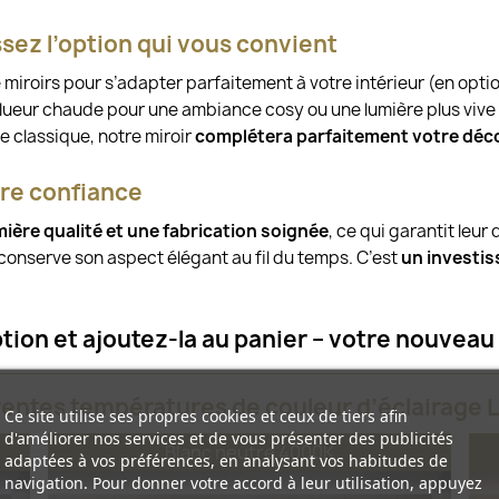
ssez l’option qui vous convient
e miroirs pour s’adapter parfaitement à votre intérieur (en opt
 lueur chaude pour une ambiance cosy ou une lumière plus vive e
e classique, notre miroir
complétera parfaitement votre déc
ire confiance
mière qualité et une fabrication soignée
, ce qui garantit leu
r conserve son aspect élégant au fil du temps. C’est
un investi
tion et ajoutez-la au panier – votre nouveau 
rentes températures de couleur d’éclairage L
Ce site utilise ses propres cookies et ceux de tiers afin
d'améliorer nos services et de vous présenter des publicités
Blanc neutre 4000K
adaptées à vos préférences, en analysant vos habitudes de
navigation. Pour donner votre accord à leur utilisation, appuyez