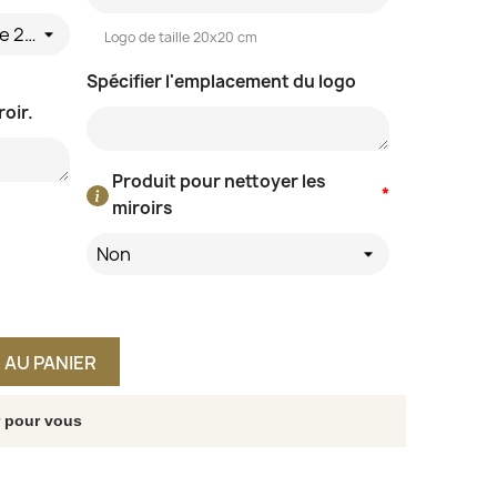
Non - directement au câble 230V
Logo de taille 20x20 cm
Spécifier l'emplacement du logo
roir.
Produit pour nettoyer les
*
miroirs
Non
 AU PANIER
r pour vous