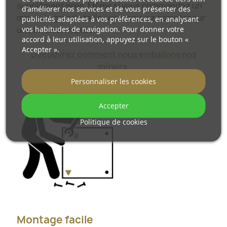
supplémentaires. Même si vous commandez un
d'améliorer nos services et de vous présenter des
miroir de grande taille, vous pouvez compter sur
publicités adaptées à vos préférences, en analysant
vos habitudes de navigation. Pour donner votre
une livraison rapide.
accord à leur utilisation, appuyez sur le bouton «
Accepter ».
Découvrez comment nous emballons nos
miroirs.
Personnaliser les cookies
Accepter
Politique de cookies
Montage facile