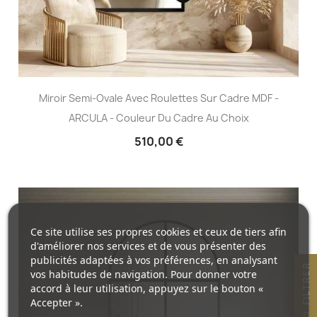
Miroir Semi-Ovale Avec Roulettes Sur Cadre MDF -
ARCULA - Couleur Du Cadre Au Choix
510,00 €
Ce site utilise ses propres cookies et ceux de tiers afin
d'améliorer nos services et de vous présenter des
publicités adaptées à vos préférences, en analysant
R
vos habitudes de navigation. Pour donner votre
accord à leur utilisation, appuyez sur le bouton «
Accepter ».
F
I
L
T
R
E