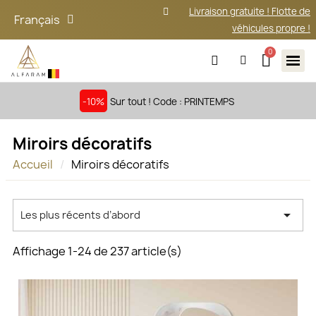
Livraison gratuite ! Flotte de
Français
véhicules propre !
-10%
Sur tout ! Code : PRINTEMPS
Miroirs décoratifs
Accueil
Miroirs décoratifs

Les plus récents d’abord
Affichage 1-24 de 237 article(s)