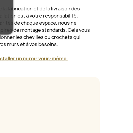
a fabrication et de la livraison des
tallation est à votre responsabilité.
larités de chaque espace, nous ne
oires de montage standards. Cela vous
tionner les chevilles ou crochets qui
vos murs et à vos besoins.
taller un miroir vous-même.