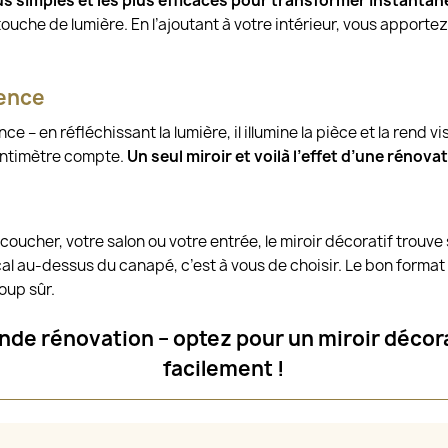
us simples et les plus efficaces pour transformer instanta
e touche de lumière. En l’ajoutant à votre intérieur, vous apporte
rence
nce – en réfléchissant la lumière, il illumine la pièce et la rend 
entimètre compte.
Un seul miroir et voilà l’effet d’une rénova
ucher, votre salon ou votre entrée, le miroir décoratif trouve
 au-dessus du canapé, c’est à vous de choisir. Le bon format 
oup sûr.
de rénovation – optez pour un miroir décora
facilement !