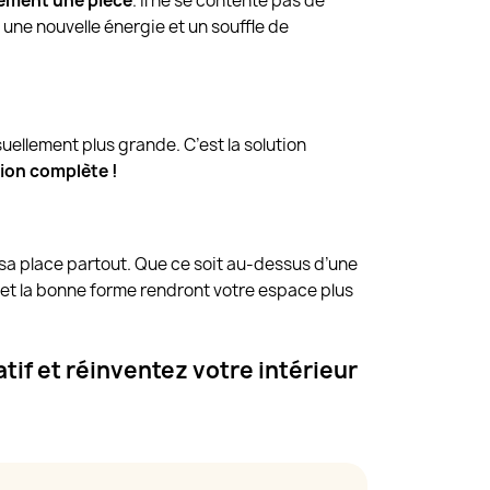
nément une pièce
. Il ne se contente pas de
z une nouvelle énergie et un souffle de
visuellement plus grande. C’est la solution
tion complète !
 sa place partout. Que ce soit au-dessus d’une
et la bonne forme rendront votre espace plus
tif et réinventez votre intérieur