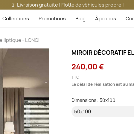
Livraison gratuite ! Flotte de véhicules propre !
Collections
Promotions
Blog
À propos
Coo
elliptique - LONGI
MIROIR DÉCORATIF EL
240,00 €
TTC
Le délai de réalisation est au 
Dimensions : 50x100