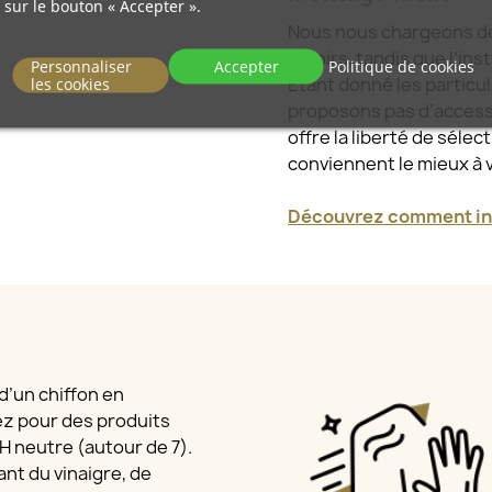
sur le bouton « Accepter ».
Nous nous chargeons de l
miroirs, tandis que l’ins
Personnaliser
Accepter
Politique de cookies
Étant donné les particu
les cookies
proposons pas d’access
offre la liberté de sélec
conviennent le mieux à 
Découvrez comment ins
 d’un chiffon en
ez pour des produits
 pH neutre (autour de 7).
nt du vinaigre, de