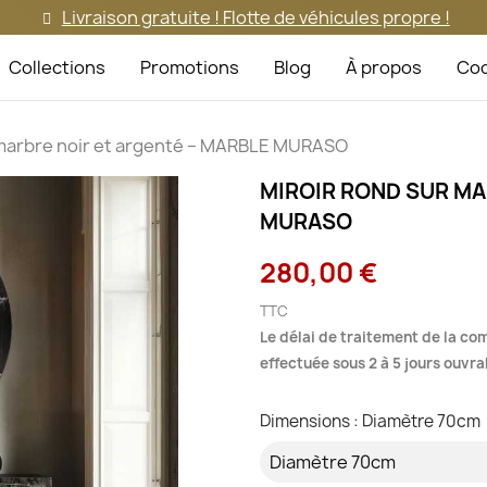
Livraison gratuite ! Flotte de véhicules propre !
Collections
Promotions
Blog
À propos
Coo
 marbre noir et argenté – MARBLE MURASO
MIROIR ROND SUR MA
MURASO
280,00 €
TTC
Le délai de traitement de la co
effectuée sous 2 à 5 jours ouvra
Dimensions : Diamètre 70cm