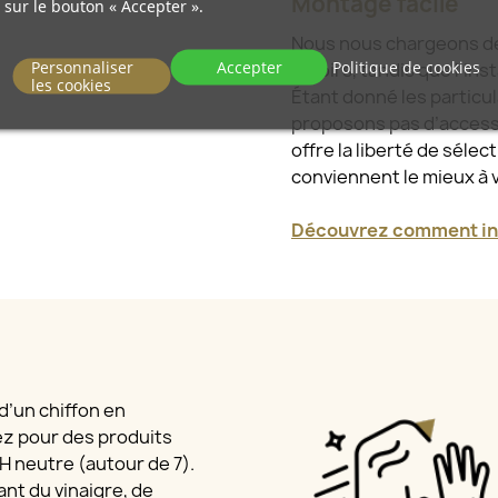
Montage facile
sur le bouton « Accepter ».
Nous nous chargeons de l
Personnaliser
Accepter
Politique de cookies
miroirs, tandis que l’ins
les cookies
Étant donné les particu
proposons pas d’access
offre la liberté de sélec
conviennent le mieux à 
Découvrez comment ins
 d’un chiffon en
ez pour des produits
 pH neutre (autour de 7).
nt du vinaigre, de