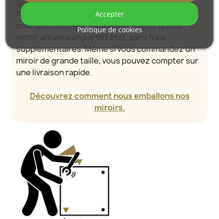
gratuitement. Nous disposons de notre propre
flotte de véhicules et de personnel formé, c’est
Accepter
pourquoi nous pouvons vous garantir que le
Politique de cookies
miroir arrivera en parfait état, sans frais
supplémentaires. Même si vous commandez un
miroir de grande taille, vous pouvez compter sur
une livraison rapide.
Découvrez comment nous emballons nos
miroirs.