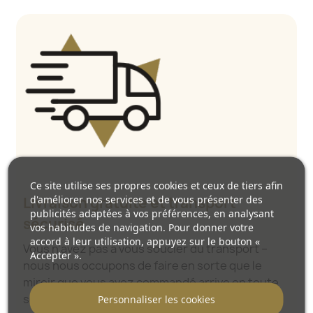
Ce site utilise ses propres cookies et ceux de tiers afin
d'améliorer nos services et de vous présenter des
Livraison gratuite et transport
publicités adaptées à vos préférences, en analysant
sécurisé
vos habitudes de navigation. Pour donner votre
accord à leur utilisation, appuyez sur le bouton «
Vous n’avez pas à vous soucier du transport –
Accepter ».
nous nous occupons de faire en sorte que le
miroir que vous avez commandé arrive en toute
sécurité entre vos mains, et ce, complètement
Personnaliser les cookies