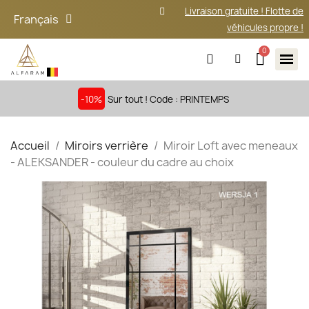
Livraison gratuite ! Flotte de
Français
véhicules propre !
-10%
Sur tout ! Code : PRINTEMPS
Accueil
Miroirs verrière
Miroir Loft avec meneaux
- ALEKSANDER - couleur du cadre au choix