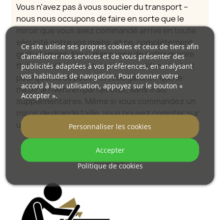
Vous n’avez pas à vous soucier du transport –
nous nous occupons de faire en sorte que le
miroir que vous avez commandé arrive en toute
sécurité entre vos mains, et ce, complètement
Ce site utilise ses propres cookies et ceux de tiers afin
gratuitement. Nous disposons de notre propre
d'améliorer nos services et de vous présenter des
flotte de véhicules et de personnel formé, c’est
publicités adaptées à vos préférences, en analysant
vos habitudes de navigation. Pour donner votre
pourquoi nous pouvons vous garantir que le
accord à leur utilisation, appuyez sur le bouton «
miroir arrivera en parfait état, sans frais
Accepter ».
supplémentaires. Même si vous commandez un
miroir de grande taille, vous pouvez compter sur
une livraison rapide.
Personnaliser les cookies
Découvrez comment nous emballons nos
Accepter
miroirs.
Politique de cookies