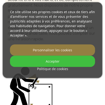
gratuitement. Nous disposons de notre propre
flotte de véhicules et de personnel formé, c’est
Ce site utilise ses propres cookies et ceux de tiers afin
pourquoi nous pouvons vous garantir que le
d'améliorer nos services et de vous présenter des
publicités adaptées à vos préférences, en analysant
miroir arrivera en parfait état, sans frais
vos habitudes de navigation. Pour donner votre
supplémentaires. Même si vous commandez un
accord à leur utilisation, appuyez sur le bouton «
miroir de grande taille, vous pouvez compter sur
Accepter ».
une livraison rapide.
Découvrez comment nous emballons nos
Personnaliser les cookies
miroirs.
Accepter
Politique de cookies