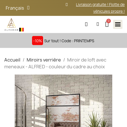
Livraison gratuite ! Flotte de
Français
véhicules propre !
-10%
Sur tout ! Code : PRINTEMPS
Accueil
Miroirs verrière
Miroir de loft avec
meneaux - ALFRED - couleur du cadre au choix