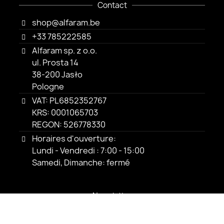
Contact
shop@alfaram.be
+33 785222585
Alfaram sp. z o.o.
ul. Prosta 14
38-200 Jasło
Pologne
VAT: PL6852352767
KRS: 0001065703
REGON: 526778330
Horaires d'ouverture:
Lundi - Vendredi : 7:00 - 15:00
Samedi, Dimanche: fermé
Newsletter
© 2026