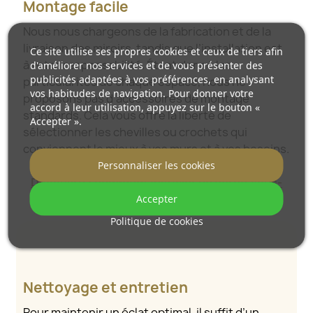
Montage facile
Nous nous chargeons de la fabrication et de la
livraison des miroirs, tandis que l’installation est
Ce site utilise ses propres cookies et ceux de tiers afin
à votre responsabilité. Étant donné les
d'améliorer nos services et de vous présenter des
publicités adaptées à vos préférences, en analysant
particularités de chaque espace, nous ne
vos habitudes de navigation. Pour donner votre
proposons pas d’accessoires de montage
accord à leur utilisation, appuyez sur le bouton «
standards. Cela vous offre la liberté de
Accepter ».
sélectionner les chevilles ou crochets qui
conviennent le mieux à vos murs et à vos besoins.
Personnaliser les cookies
Découvrez comment installer un miroir vous-
Accepter
même.
Politique de cookies
Nettoyage et entretien
Pour maintenir un éclat optimal, il suffit d’un