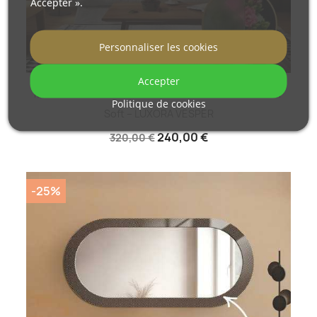
Accepter ».
Personnaliser les cookies
Accepter
Miroir Ovale Décoratif Sur Verre Ornemental Master
Politique de cookies
Soft – LUXORA VESPER
240,00 €
320,00 €
-25%