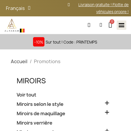
Livraison gratuite ! Flotte de
Français
véhicules propre !
-10%
Sur tout ! Code : PRINTEMPS
Accueil
Promotions
MIROIRS
Voir tout

Miroirs selon le style

Miroirs de maquillage
Miroirs verrière