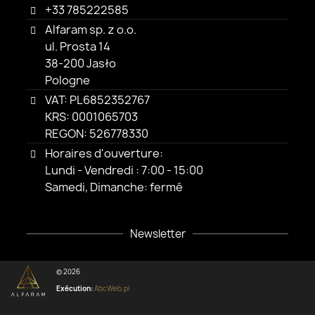
+33 785222585
Alfaram sp. z o.o.
ul. Prosta 14
38-200 Jasło
Pologne
VAT: PL6852352767
KRS: 0001065703
REGON: 526778330
Horaires d'ouverture:
Lundi - Vendredi : 7:00 - 15:00
Samedi, Dimanche: fermé
Newsletter
© 2026
Exécution:
AbcWeb.pl